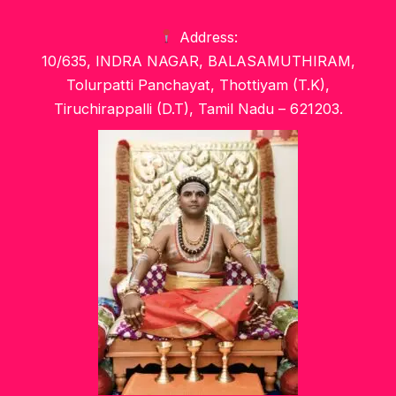
Address:
10/635, INDRA NAGAR, BALASAMUTHIRAM,
Tolurpatti Panchayat, Thottiyam (T.K),
Tiruchirappalli (D.T), Tamil Nadu – 621203.